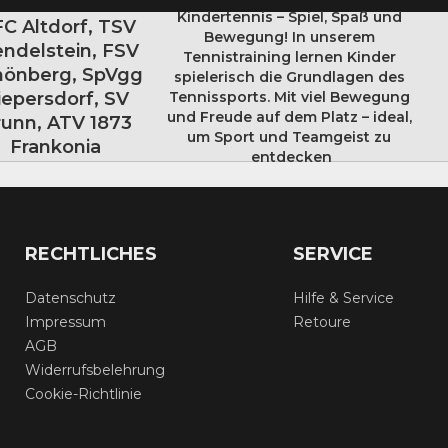
Kindertennis – Spiel, Spaß und 
 FC Altdorf, TSV
Bewegung! In unserem 
ndelstein, FSV
Tennistraining lernen Kinder 
hönberg, SpVgg
spielerisch die Grundlagen des 
iepersdorf, SV
Tennissports. Mit viel Bewegung 
und Freude auf dem Platz – ideal, 
runn, ATV 1873
um Sport und Teamgeist zu 
Frankonia
entdecken
RECHTLICHES
SERVICE
Datenschutz
Hilfe & Service
Impressum
Retoure
AGB
Widerrufsbelehrung
Cookie-Richtlinie