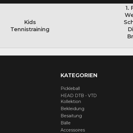
1.
We
Kids
Sc
Tennistraining
D
B
KATEGORIEN
Pickleball
HEAD DTB - VTD
Kollektion
Bekleidung
Besaitung
Bälle
Accessoires