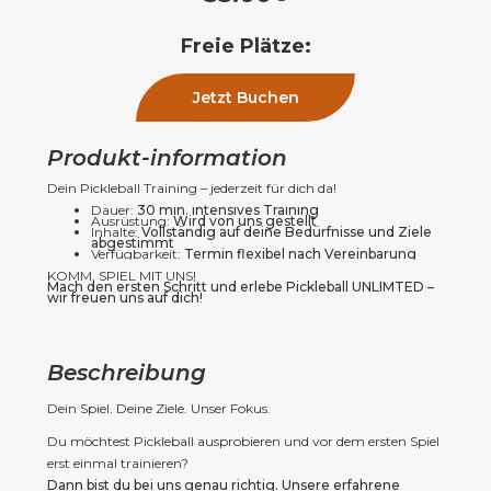
Freie Plätze:
Jetzt Buchen
Produkt-information
Dein Pickleball Training – jederzeit für dich da!
Dauer:
30 min. intensives Training
Ausrüstung:
Wird von uns gestellt
Inhalte:
Vollständig auf deine Bedürfnisse und Ziele
abgestimmt
Verfügbarkeit:
Termin flexibel nach Vereinbarung
KOMM, SPIEL MIT UNS!
Mach den ersten Schritt und erlebe Pickleball UNLIMTED – 
wir freuen uns auf dich!
Beschreibung
Dein Spiel. Deine Ziele. Unser Fokus.
Du möchtest Pickleball ausprobieren und vor dem ersten Spiel 
erst einmal trainieren? 
Dann bist du bei uns genau richtig. Unsere erfahrene 