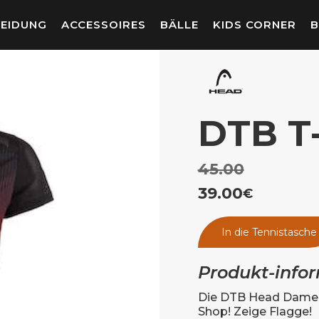
LEIDUNG
ACCESSOIRES
BÄLLE
KIDS CORNER
B
DTB T
45.00
39.00
€
In die Tennistasche
Produkt-info
Die DTB Head Damen 
Shop! Zeige Flagge!