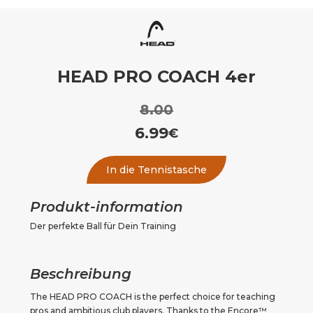
HEAD PRO COACH 4er
8.00
6.99
€
In die Tennistasche
Produkt-information
Der perfekte Ball für Dein Training
Beschreibung
The HEAD PRO COACH is the perfect choice for teaching 
pros and ambitious club players. Thanks to the Encore™ 