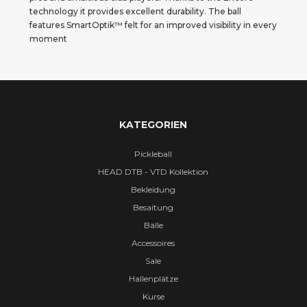
technology it provides excellent durability. The ball 
features SmartOptik™ felt for an improved visibility in every 
moment
KATEGORIEN
Pickleball
HEAD DTB - VTD Kollektion
Bekleidung
Besaitung
Bälle
Accessoires
Sale
Hallenplätze
Kurse