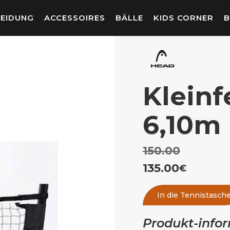
LEIDUNG
ACCESSOIRES
BÄLLE
KIDS CORNER
B
Kleinf
6,10m
150.00
135.00
€
In die Tennistasch
Produkt-info