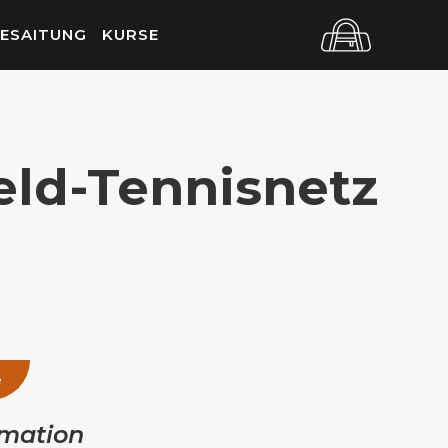
ESAITUNG
KURSE
eld-Tennisnetz
e
rmation