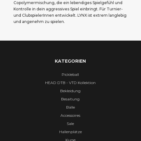
Copolymermischung, die ein lebendiges Spielgefühl und 
Kontrolle in dein aggressives Spiel einbringt. Für Turnier- 
und ClubspielerInnen entwickelt. LYNX ist extrem langlebig 
und angenehm zu spielen.
KATEGORIEN
Pickleball
HEAD DTB - VTD Kollektion
Bekleidung
Besaitung
Bälle
Accessoires
Sale
Hallenplätze
Kurse